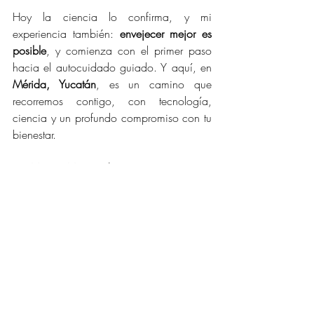
Hoy la ciencia lo confirma, y mi 
experiencia también: 
envejecer mejor es 
posible
, y comienza con el primer paso 
hacia el autocuidado guiado. Y aquí, en 
Mérida, Yucatán
, es un camino que 
recorremos contigo, con tecnología, 
ciencia y un profundo compromiso con tu 
bienestar.
Por Marien Montes de Oca 
CEO y 
Fundadora de 
Marien Skincare.
Reserva tu evaluación sin costo y 
descubre cuál es el tratamiento facial o 
reductor ideal para ti
📍 Ubicación: Temozón Norte, Mérida, 
Yucatán
📞 
Solicita una 
valoración sin costo en 