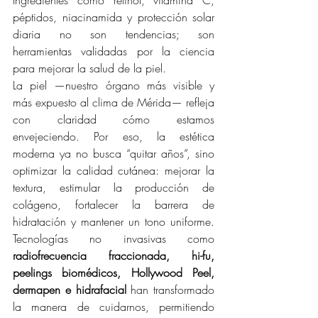
Ingredientes como retinol, vitamina C, 
péptidos, niacinamida y protección solar 
diaria no son tendencias; son 
herramientas validadas por la ciencia 
para mejorar la salud de la piel.
La piel —nuestro órgano más visible y 
más expuesto al clima de Mérida— refleja 
con claridad cómo estamos 
envejeciendo. Por eso, la estética 
moderna ya no busca “quitar años”, sino 
optimizar la calidad cutánea: mejorar la 
textura, estimular la producción de 
colágeno, fortalecer la barrera de 
hidratación y mantener un tono uniforme. 
Tecnologías no invasivas como 
radiofrecuencia fraccionada, hi-fu, 
peelings biomédicos, Hollywood Peel, 
dermapen e hidrafacial
 han transformado 
la manera de cuidarnos, permitiendo 